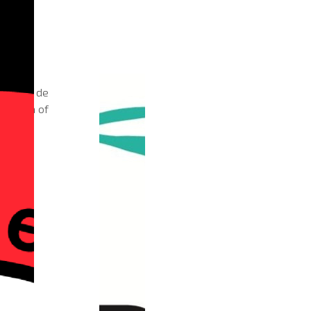
and aan de
 agenda of