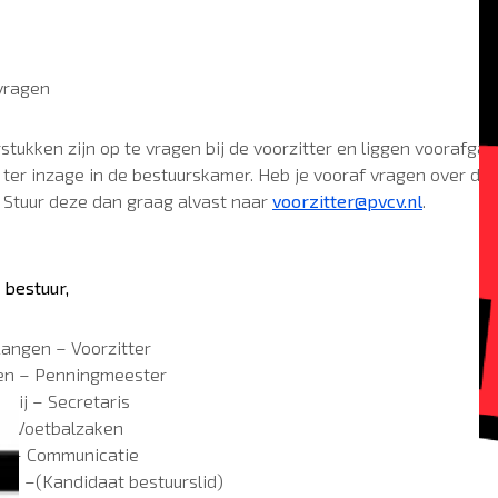
 vragen
tukken zijn op te vragen bij de voorzitter en liggen voorafga
 ter inzage in de bestuurskamer. Heb je vooraf vragen over de
 Stuur deze dan graag alvast naar
voorzitter@pvcv.nl
.
bestuur,
angen – Voorzitter
ioen – Penningmeester
ooij – Secretaris
f – Voetbalzaken
s – Communicatie
ngs –(Kandidaat bestuurslid)