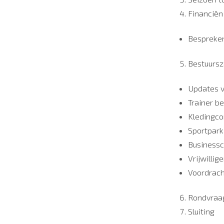
Financië
Bespreken
Bestuurs
Updates v
Trainer b
Kledingco
Sportpar
Businessc
Vrijwillig
Voordrach
Rondvraa
Sluiting