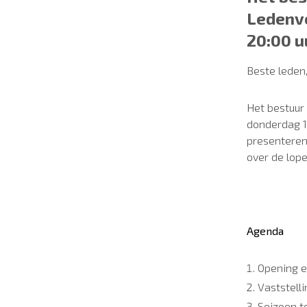
Ledenve
20:00 u
Beste leden
Het bestuur 
donderdag 16
presenteren 
over de lop
Agenda
Opening 
Vaststell
Seizoen t