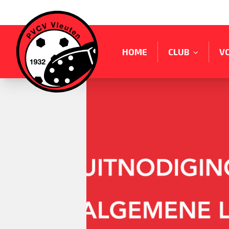
HOME
CLUB
V