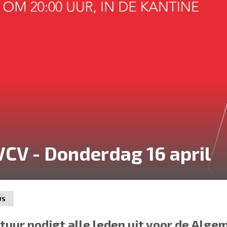
VCV - Donderdag 16 april
WS
tuur nodigt alle leden uit voor de Alge