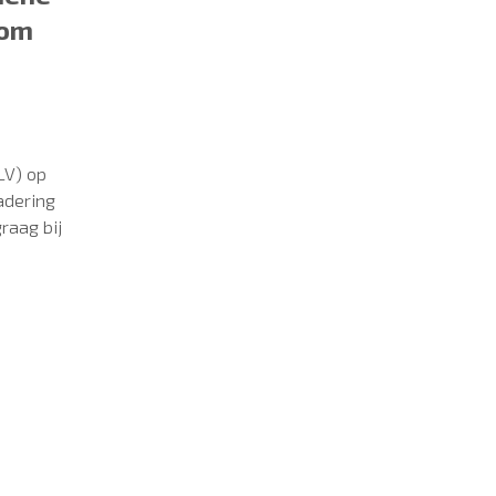
 om
LV) op
adering
raag bij