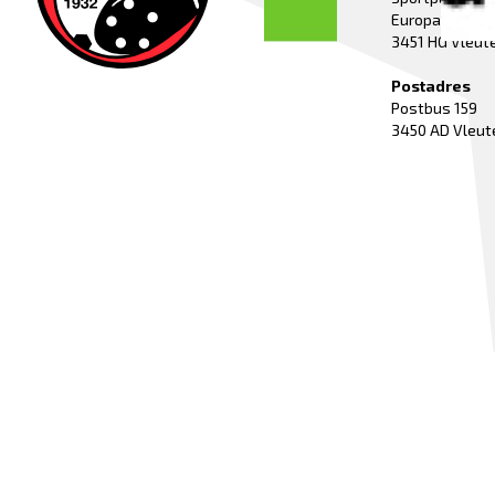
Europaweg 52
3451 HG Vleut
Postadres
Postbus 159
3450 AD Vleut