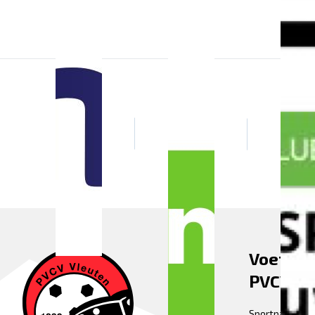
Voetbal
PVCV Vl
Sportpark Fle