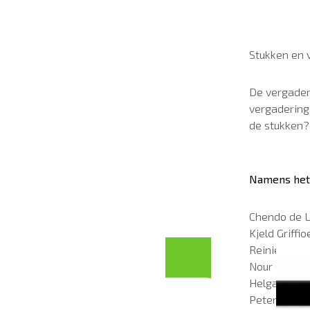
Stukken en
De vergaders
vergadering
de stukken?
Namens het 
Chendo de L
Kjeld Griff
Reinier de R
Nour Chhili
Helga Peter
Peter Harti