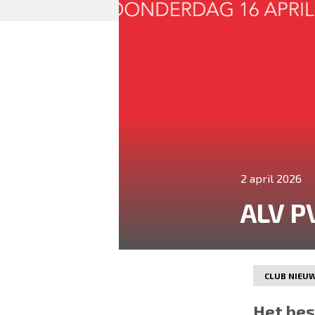
2 april 2026
ALV P
CLUB NIEU
Het bes