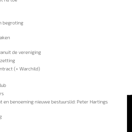
n
 begroting
zaken
anuit de vereniging
ezetting
ntract (+ Warchild)
k
lub
ers
t en benoeming nieuwe bestuurslid: Peter Hartings
g