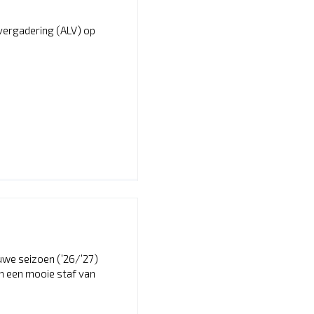
vergadering (ALV) op
euwe seizoen (’26/’27)
m een mooie staf van