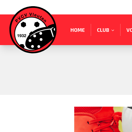
HOME
CLUB
V