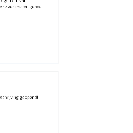
kregen om van
 deze verzoeken geheel
schrijving geopend!