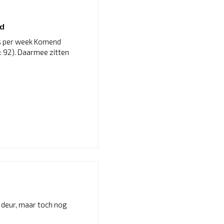
nd
es per week Komend
6: 92). Daarmee zitten
 deur, maar toch nog