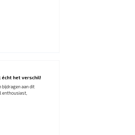
écht het verschil!
n bijdragen aan dit
l enthousiast,