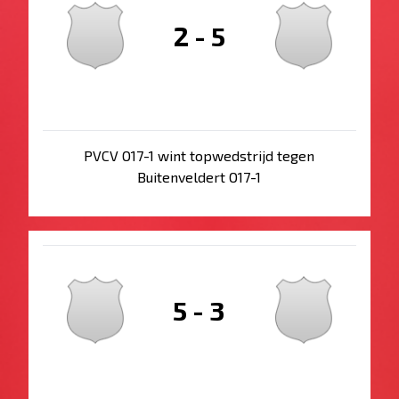
2
-
5
PVCV O17-1 wint topwedstrijd tegen
Buitenveldert O17-1
5
-
3