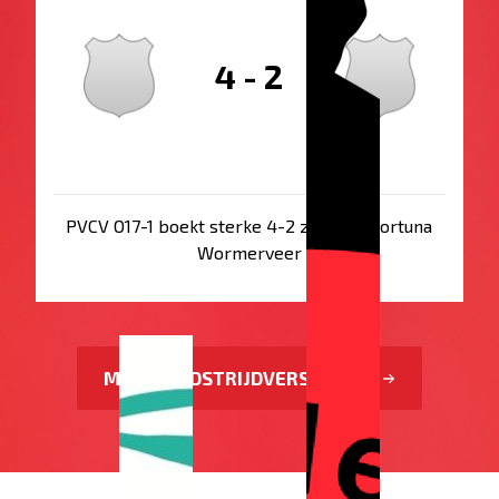
4
-
2
PVCV O17-1 boekt sterke 4-2 zege op Fortuna
Wormerveer
MEER WEDSTRIJDVERSLAGEN