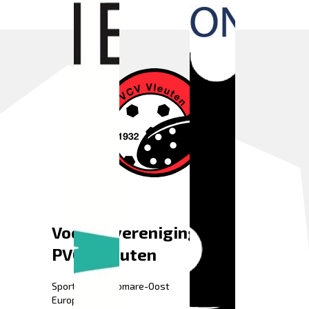
Voetbalvereniging
PVCV Vleuten
Sportpark Fletiomare-Oost
Europaweg 52