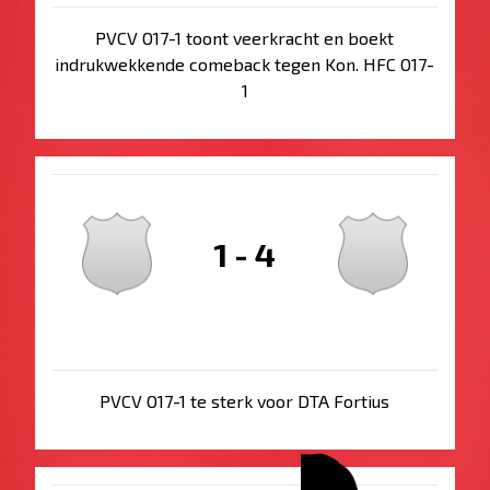
PVCV O17-1 toont veerkracht en boekt
indrukwekkende comeback tegen Kon. HFC O17-
1
1
-
4
PVCV O17-1 te sterk voor DTA Fortius