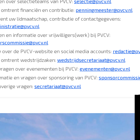
en over selectieteams van PVCV:
selectie@pvcv.nl
 omtrent financiën en contributie:
penningmeester@pvcv.nl
rent uw lidmaatschap, contributie of contactgegevens:
nistratie@pvcv.nl
n en informatie over vrijwilligers(werk) bij PVCV:
gerscommissie@pvcv.nl
w over de PVCV-website en social media accounts:
redactie@pv
s omtrent wedstrijdzaken:
wedstrijdsecretariaat@pvcv.nl
 vragen over evenementen bij PVCV:
evenementen@pvcv.nl
rmatie en vragen over sponsoring van PVCV:
sponsorcommissi
 overige vragen:
secretariaat@pvcv.nl