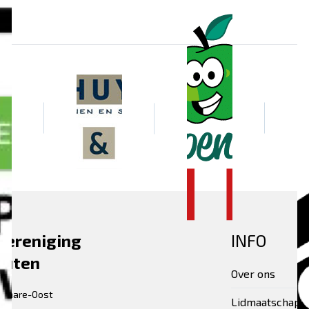
vereniging
INFO
euten
Over ons
tiomare-Oost
Lidmaatschap