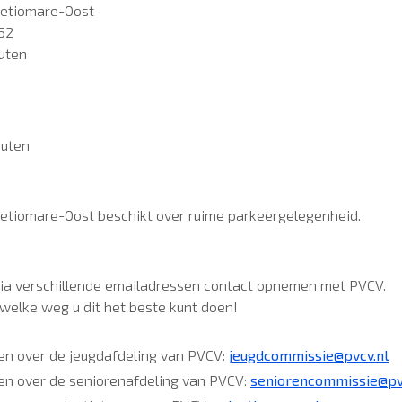
letiomare-Oost
52
uten
euten
letiomare-Oost beschikt over ruime parkeergelegenheid.
via verschillende emailadressen contact opnemen met PVCV.
a welke weg u dit het beste kunt doen!
en over de jeugdafdeling van PVCV:
jeugdcommissie@pvcv.nl
en over de seniorenafdeling van PVCV:
seniorencommissie@pv