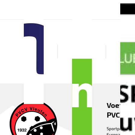
Voetbal
PVCV Vl
Sportpark Fle
Europaweg 52