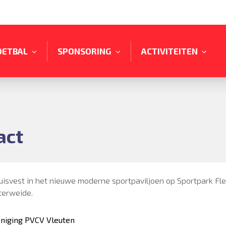
OETBAL
SPONSORING
ACTIVITEITEN
act
uisvest in het nieuwe moderne sportpaviljoen op Sportpark Fl
terweide.
niging PVCV Vleuten