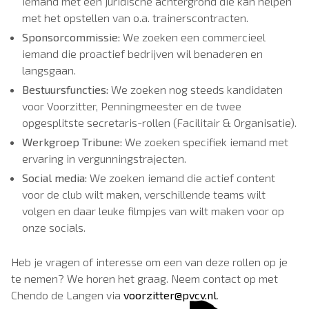
iemand met een juridische achtergrond die kan helpen
met het opstellen van o.a. trainerscontracten.
Sponsorcommissie:
We zoeken een commercieel
iemand die proactief bedrijven wil benaderen en
langsgaan.
Bestuursfuncties:
We zoeken nog steeds kandidaten
voor Voorzitter, Penningmeester en de twee
opgesplitste secretaris-rollen (Facilitair & Organisatie).
Werkgroep Tribune:
We zoeken specifiek iemand met
ervaring in vergunningstrajecten.
Social media:
We zoeken iemand die actief content
voor de club wilt maken, verschillende teams wilt
volgen en daar leuke filmpjes van wilt maken voor op
onze socials.
Heb je vragen of interesse om een van deze rollen op je
te nemen? We horen het graag. Neem contact op met
Chendo de Langen via
voorzitter@pvcv.nl
.