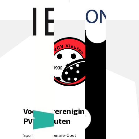
Voetbalvereniging
PVCV Vleuten
Sportpark Fletiomare-Oost