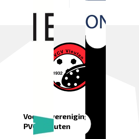
Voetbalvereniging
PVCV Vleuten