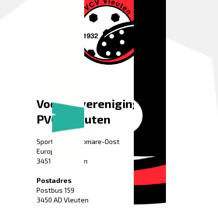
Voetbalvereniging
PVCV Vleuten
Sportpark Fletiomare-Oost
Europaweg 52
3451 HG Vleuten
Postadres
Postbus 159
3450 AD Vleuten