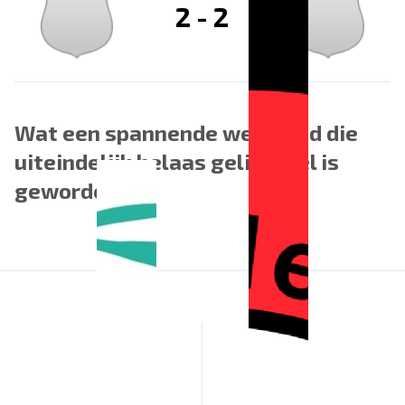
2
-
2
Wat een spannende wedstrijd die
uiteindelijk helaas gelijk spel is
geworden